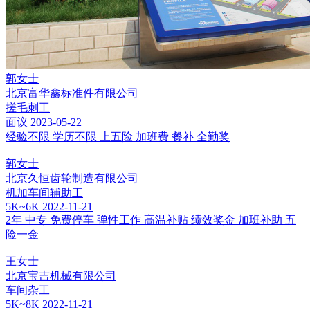
郭女士
北京富华鑫标准件有限公司
搓毛刺工
面议
2023-05-22
经验不限
学历不限
上五险
加班费
餐补
全勤奖
郭女士
北京久恒齿轮制造有限公司
机加车间辅助工
5K~6K
2022-11-21
2年
中专
免费停车
弹性工作
高温补贴
绩效奖金
加班补助
五
险一金
王女士
北京宝吉机械有限公司
车间杂工
5K~8K
2022-11-21