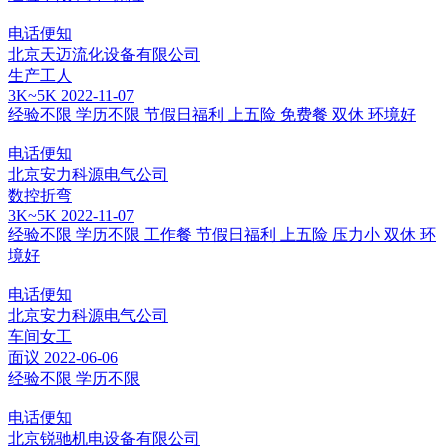
电话便知
北京天迈流化设备有限公司
生产工人
3K~5K
2022-11-07
经验不限
学历不限
节假日福利
上五险
免费餐
双休
环境好
电话便知
北京安力科源电气公司
数控折弯
3K~5K
2022-11-07
经验不限
学历不限
工作餐
节假日福利
上五险
压力小
双休
环
境好
电话便知
北京安力科源电气公司
车间女工
面议
2022-06-06
经验不限
学历不限
电话便知
北京锐驰机电设备有限公司