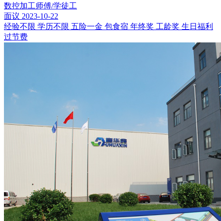
数控加工师傅/学徒工
面议
2023-10-22
经验不限
学历不限
五险一金
包食宿
年终奖
工龄奖
生日福利
过节费